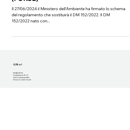
EOW INERTI, TROVATA LA QUADRA
(FORSE)
Il 27/06/2024 il Ministero dell’Ambiente ha firmato lo schema
del regolamento che sostituirà il DM 152/2022. Il DM
152/2022 nato con...
G2B srl
info@g2bsrl.it
Via Guareschi 25/27,
46010, Curtatone (MN)
P.IVA/C.F. 02331210209
Azienda
La realtà di G2B
Certificazioni
Contattaci
Lavora con noi