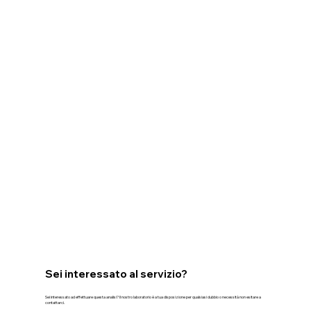
Sei interessato al servizio?
Sei interessato ad effettuare questa analisi? Il nostro laboratorio è a tua disposizione per qualsiasi dubbio o necessità non esitare a
contattarci.