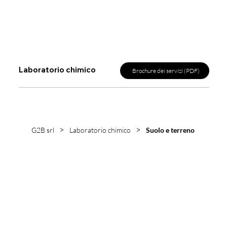
Laboratorio chimico
Brochure dei servizi (PDF)
>
>
G2B srl
Laboratorio chimico
Suolo e terreno