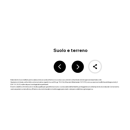
Suolo e terreno
Il laboratorio è accreditato per la valutazione accurata di terre e rocce da scavo, terreni contaminati, terreni agricoli, industriali e civili.
Operiamo in totale conformità con le normative vigenti, tra cui il D.Lgs 152/06, il Decreto Ministeriale 13/9/99 (con successive modifiche ed integrazioni), il
D.M. 13/2023, e altre disposizioni legislative pertinenti.
Il nostro obiettivo è fornire servizi di alta qualità per garantire la sicurezza e la salute dell'ambiente, proteggendo al contempo le risorse naturali. Con la nostra
vasta esperienza nel settore, offriamo soluzioni di analisi e monitoraggio personalizzate per soddisfare ogni esigenza.