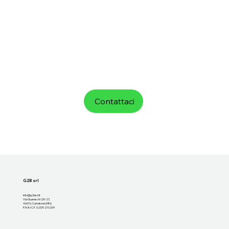
Contattaci
G2B srl
info@g2bsrl.it
Via Guareschi 25/27,
46010, Curtatone (MN)
P.IVA/C.F. 02331210209